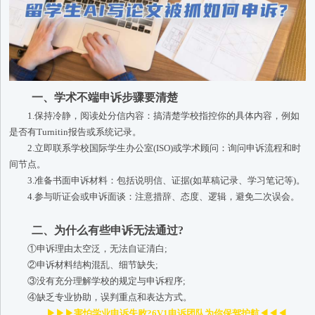
一、学术不端申诉步骤要清楚
1.保持冷静，阅读处分信内容：搞清楚学校指控你的具体内容，例如
是否有Turnitin报告或系统记录。
2.立即联系学校国际学生办公室(ISO)或学术顾问：询问申诉流程和时
间节点。
3.准备书面申诉材料：包括说明信、证据(如草稿记录、学习笔记等)。
4.参与听证会或申诉面谈：注意措辞、态度、逻辑，避免二次误会。
二、为什么有些申诉无法通过?
①申诉理由太空泛，无法自证清白;
②申诉材料结构混乱、细节缺失;
③没有充分理解学校的规定与申诉程序;
④缺乏专业协助，误判重点和表达方式。
▶▶▶害怕学业申诉失败?6V1申诉团队为你保驾护航◀◀◀