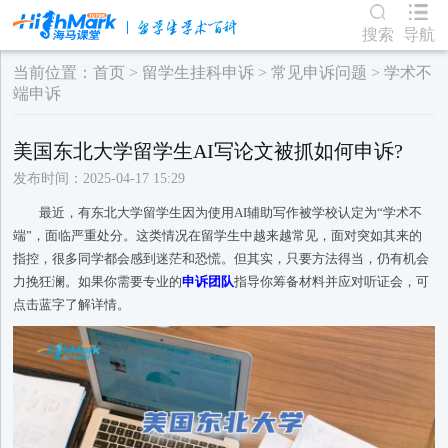
搜索
导航
当前位置：
首页
>
留学生挂科申诉
>
常见申诉问题
>
学术不
端申诉
美国东北大学留学生AI写论文被抓如何申诉?
发布时间：2025-04-17 15:29
最近，有东北大学留学生因为使用AI辅助写作被学校认定为“学术不
端”，面临严重处分。这类情况在留学生中越来越常见，面对突如其来的
指控，很多同学都会感到迷茫和恐慌。但其实，只要方法得当，仍有机会
力挽狂澜。如果你需要专业的
申诉团队
指导你筹备材料并应对听证会，可
点击蓝字了解详情。