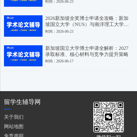
时间：2026-06-23
2026新加坡全奖博士申请全攻略：新加
坡国立大学（NUS）与南洋理工大学
（NTU）申博条件、时间线与奖学金详
时间：2026-06-23
解
新加坡国立大学博士申请全解析：2027
录取标准、核心材料与竞争力提升策略
时间：2026-06-17
留学生辅导网
关于我们
网站地图
免责声明