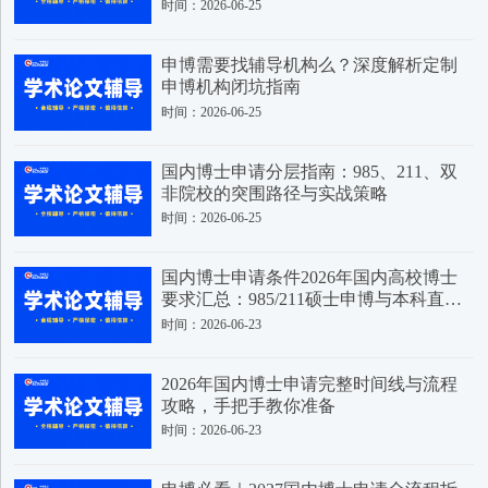
时间：2026-06-25
申博需要找辅导机构么？深度解析定制
申博机构闭坑指南
时间：2026-06-25
国内博士申请分层指南：985、211、双
非院校的突围路径与实战策略
时间：2026-06-25
国内博士申请条件2026年国内高校博士
要求汇总：985/211硕士申博与本科直博
全流程解析
时间：2026-06-23
2026年国内博士申请完整时间线与流程
攻略，手把手教你准备
时间：2026-06-23