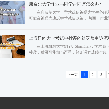
康奈尔大学作业与同学雷同该怎么办?
在康奈尔大学，学术诚信被视为学生必须遵
可能会被视为违反学术诚信政策 。然而，作
了相同的参考资料等非
上海纽约大学考试中抄袭的处罚及申诉流
在上海纽约大学(NYU Shanghai)，
抄袭，后果可能相当严重，轻则课程成绩作废
和签证都会产生深远影
上一页
1
2
3