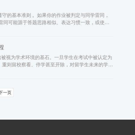
守的基本准则 。如果你的作业被判定与同学雷同，
业雷同可能源于答题思路相似、表达习惯一致，或使用
程
学术诚信被视为学术环境的基石。一旦学生在考试中被认定为
，重则留校察看、停学甚至开除，对留学生未来的学业
下一页