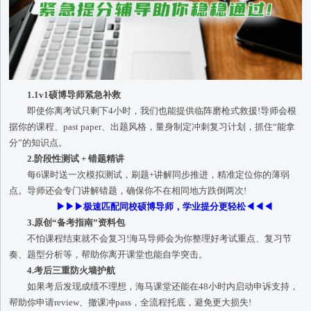
1.1v1硕博导师紧急补救
即使你离考试只剩下4小时，我们也能提供临阵磨枪式救援!导师会根
据你的课程、past paper、出题风格，量身制定冲刺复习计划，抓住“能拿
分”的知识点。
2.阶段性测试 + 错题精讲
每6课时送一次模拟测试，刷题+讲解同步推进，精准定位你的薄弱
点。导师还会专门讲解错题，确保你不在相同地方跌倒两次!
▶▶▶极速匹配同校硕博导师，学业提分更轻松◀◀◀
3.原创“备考指南”资料包
不怕课程结束就不会复习!海马导师会为你整理好考试重点、复习节
奏、题型分析等，帮助你离开课堂也能自学突击。
4.考后三重防火墙护航
如果考后发现成绩不理想，海马课堂还能在48小时内启动申诉支持，
帮助你申请review、撤课冲pass，全流程托底，避免更大损失!