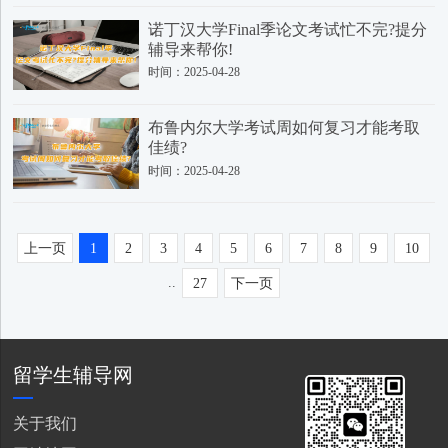
诺丁汉大学Final季论文考试忙不完?提分
辅导来帮你!
时间：2025-04-28
布鲁内尔大学考试周如何复习才能考取
佳绩?
时间：2025-04-28
上一页
1
2
3
4
5
6
7
8
9
10
..
27
下一页
留学生辅导网
关于我们