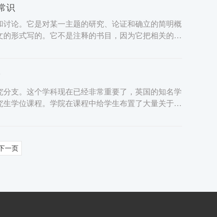
常识
和讨论。它是对某一主题的研究、论证和确立的简明概
文的形式写的。它不是注释的书目，因为它把相关的作
？
究分支。这个学科现在已经非常重要了，英国的知名学
究生学位课程。学院在课程中给学生布置了大量关于社
下一页