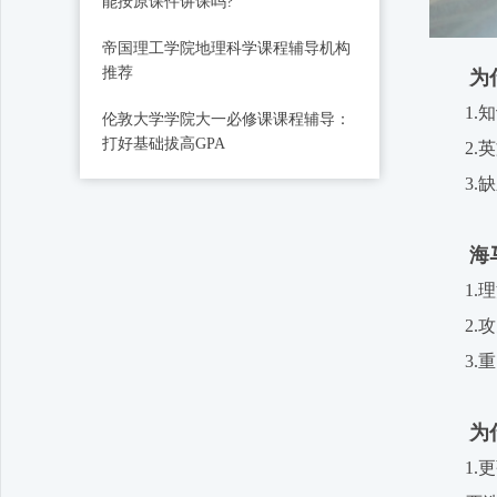
能按原课件讲课吗?
帝国理工学院地理科学课程辅导机构
推荐
为什么
1.知
伦敦大学学院大一必修课课程辅导：
打好基础拔高GPA
2.英文
3.缺乏
海马课
1.理
2.攻
3.重
为什么
1.更