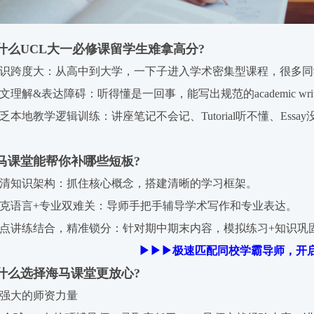
UCL大一必修课留学生难拿高分?
识跨度大：从高中到大学，一下子进入学术密集型课程，很多同
理解&表达障碍：听得懂是一回事，能写出规范的academic wri
本地教学逻辑训练：讲座笔记不会记、Tutorial听不懂、Essay
堂能帮你补哪些短板?
清知识架构：抓住核心概念，搭建清晰的学习框架。
克语言+专业双难关：导师手把手辅导学术写作和专业表达。
点讲练结合，精准锁分：针对期中期末内容，模拟练习+知识巩
▶▶▶极速匹配同校学霸导师，开
选择海马课堂更放心?
强大的师资力量