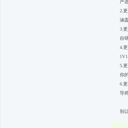
严选全
2.更
涵盖U
3.更
自研“
4.更
1V1
5.更
你的学
6.更
导师团
别让大