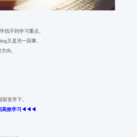
学找不到学习重点。
ting又是另一回事。
没方向。
固双管齐下。
启高效学习◀◀◀