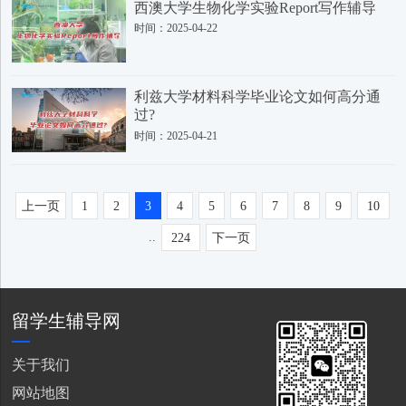
西澳大学生物化学实验Report写作辅导
时间：2025-04-22
利兹大学材料科学毕业论文如何高分通
过?
时间：2025-04-21
上一页
1
2
3
4
5
6
7
8
9
10
..
224
下一页
留学生辅导网
关于我们
网站地图