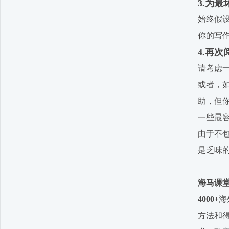
3.为
始终假
你的写
4.再次
请考虑
或者，
助，但
一些最
由于不
是乏味
海马课堂
4000+
海
方法和