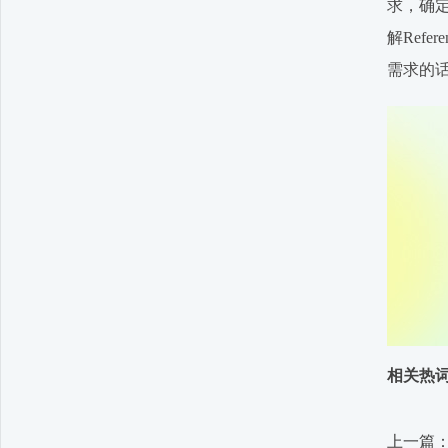
求，确定T
解Ref
需求的话
相关热
上一篇：