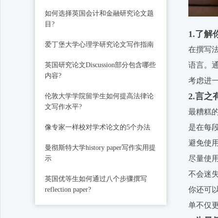
如何选择英国会计和金融研究论文题
目?
1.了解
爱丁堡大学心理学研究论文写作指南
在撰写
语言。
英国研究论文Discussion部分包含哪些
内容?
考虑进
2.言之
伦敦大学学院留学生如何提高法律论
文写作水平?
最糟糕
是在每
像专家一样校对学术论文的5个办法
避免使
曼彻斯特大学history paper写作实用提
尽量使
示
不会迷
英国优等生如何通过八个步骤撰写
你还可
reflection paper?
单不仅