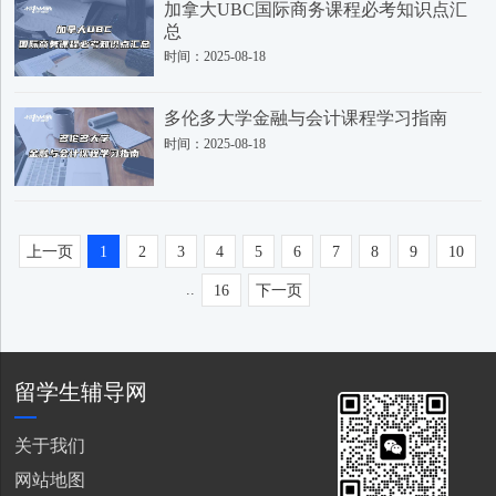
加拿大UBC国际商务课程必考知识点汇
总
时间：2025-08-18
多伦多大学金融与会计课程学习指南
时间：2025-08-18
上一页
1
2
3
4
5
6
7
8
9
10
..
16
下一页
留学生辅导网
关于我们
网站地图