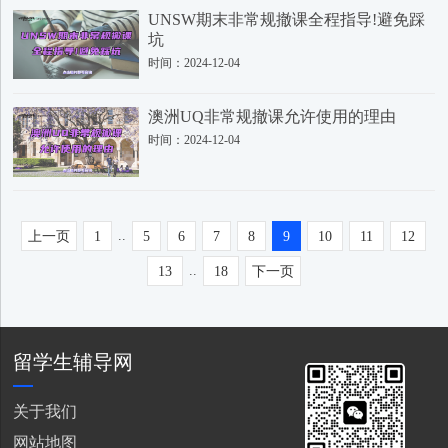
UNSW期末非常规撤课全程指导!避免踩
坑
时间：2024-12-04
澳洲UQ非常规撤课允许使用的理由
时间：2024-12-04
..
上一页
1
5
6
7
8
9
10
11
12
..
13
18
下一页
留学生辅导网
关于我们
网站地图