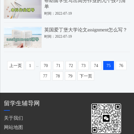
帮助留学生写出高分作业的九个技巧清
单
时间：2022-07-19
英国爱丁堡大学论文assignment怎么写？
时间：2022-07-19
..
上一页
1
70
71
72
73
74
75
76
77
78
79
下一页
留学生辅导网
关于我们
网站地图