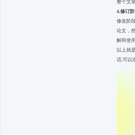
整个文
4.修订
修改阶
论文，
解和使
以上就
话,可以