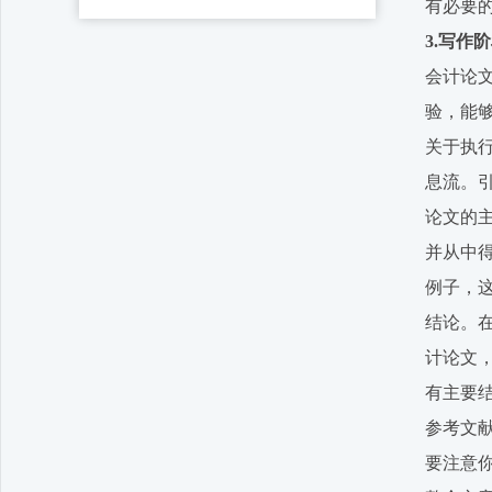
有必要
3.写作
会计论
验，能
关于执
息流。
论文的
并从中
例子，
结论。
计论文
有主要
参考文
要注意