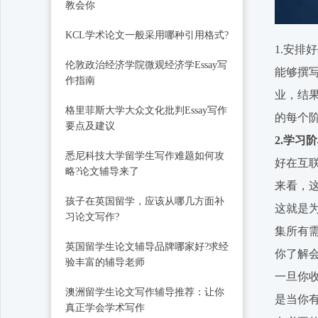
教会你
KCL学术论文一般采用哪种引用格式?
1.安排
伦敦政治经济学院微观经济学Essay写
能够撰
作指南
业，结
格里菲斯大学大众文化批判Essay写作
的每个
要点及建议
2.学习
悉尼科技大学留学生写作难题如何攻
好在互
略?论文辅导来了
来看，
孩子在英国留学，应该从哪几方面补
这就是为
习论文写作?
集所有
英国留学生论文辅导品牌哪家好?求经
你了解
验丰富的辅导老师
一旦你
澳洲留学生论文写作辅导推荐：让你
是当你
真正学会学术写作