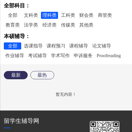
全部科目：
全部
文科类
理科类
工科类
财会类
商管类
教育类
法学类
经济类
传媒类
其他类
本硕辅导：
全部
选课指导
课程预习
课程辅导
论文辅导
作业辅导
考试辅导
学术写作
申诉服务
Proofreading
最新
最热
暂无内容！
留学生辅导网