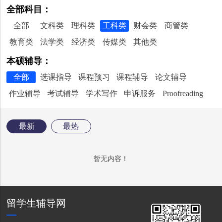
全部科目：
全部
文科类
理科类
工科类
财会类
商管类
教育类
法学类
经济类
传媒类
其他类
本硕辅导：
全部
选课指导
课程预习
课程辅导
论文辅导
作业辅导
考试辅导
学术写作
申诉服务
Proofreading
最新
最热
暂无内容！
留学生辅导网