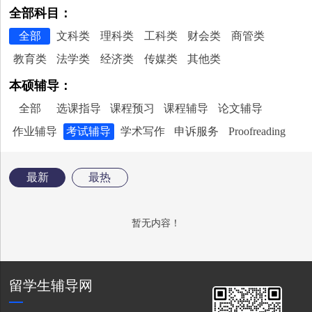
全部科目：
全部
文科类
理科类
工科类
财会类
商管类
教育类
法学类
经济类
传媒类
其他类
本硕辅导：
全部
选课指导
课程预习
课程辅导
论文辅导
作业辅导
考试辅导
学术写作
申诉服务
Proofreading
最新
最热
暂无内容！
留学生辅导网