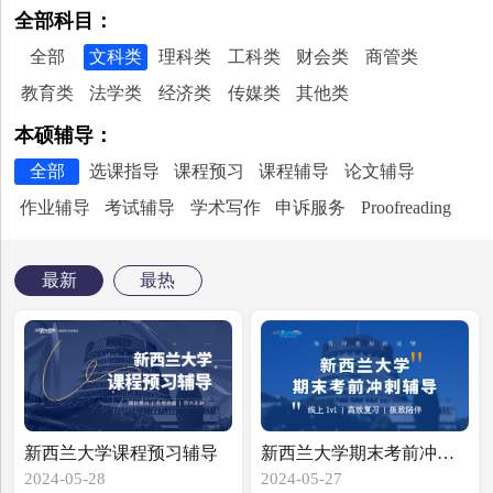
全部科目：
全部
文科类
理科类
工科类
财会类
商管类
教育类
法学类
经济类
传媒类
其他类
本硕辅导：
全部
选课指导
课程预习
课程辅导
论文辅导
作业辅导
考试辅导
学术写作
申诉服务
Proofreading
最新
最热
新西兰大学课程预习辅导
新西兰大学期末考前冲刺辅导
2024-05-28
2024-05-27