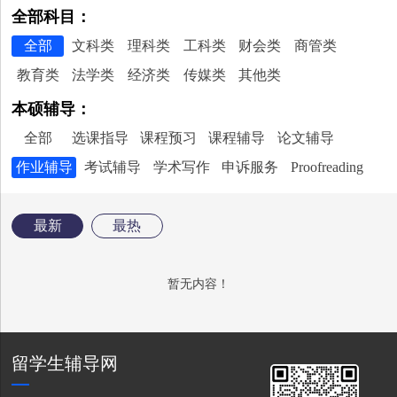
全部科目：
全部
文科类
理科类
工科类
财会类
商管类
教育类
法学类
经济类
传媒类
其他类
本硕辅导：
全部
选课指导
课程预习
课程辅导
论文辅导
作业辅导
考试辅导
学术写作
申诉服务
Proofreading
最新
最热
暂无内容！
留学生辅导网